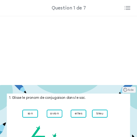
Question 1 de 7
? ​ ​ Aide
1. Glisse le pronom de conjugaison dans le sac.
son
avion
elles
bleu